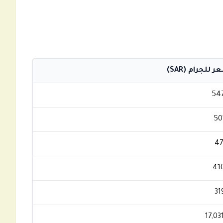
 للجرام (SAR)
54
50
47
41
31
17,03