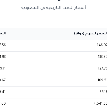
أسعار الذهب التاريخية في السعودية
لسعر للجرام (دولار)
السعر
7.56
146.0
1.93
133.8
9.11
127.7
0.67
109.5
9.41
85.1
1.00
4,541.6