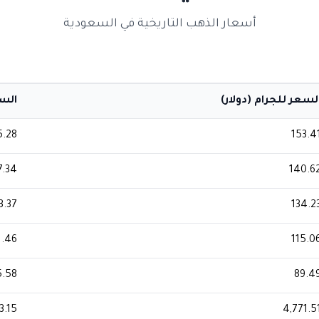
أسعار الذهب التاريخية في السعودية
لسعر للجرام (دولار)
السعر
5.28
153.4
7.34
140.6
3.37
134.2
1.46
115.0
5.58
89.4
3.15
4,771.5