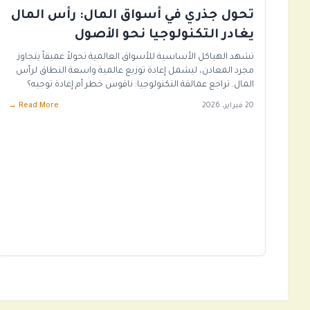
تحول جذري في أسواق المال: رأس المال
يغادر التكنولوجيا نحو الأصول
الملموسة
تشهد الهياكل الأساسية للأسواق العالمية تحولاً عميقاً يتجاوز
مجرد المعادن، ليشمل إعادة توزيع عالمية واسعة النطاق لرأس
المال. تراجع عمالقة التكنولوجيا: ناقوس خطر أم إعادة توجيه؟
سجلت شركة أمازون مؤخراً أطول سلسلة من الجلسات
20 فبراير، 2026
Read More →
السلبية منذ عام 2006، وهو حدث ليس بالهين. نتحدث هنا عن
أحد أعمدة مؤشر ناسداك ورمز نظام “طويل التكنولوجيا/قصير
الأصول الحقيقية” […]