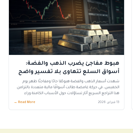
هبوط مفاجئ يضرب الذهب والفضة:
أسواق السلع تتهاوى بلا تفسير واضح
شهدت أسعار الذهب والفضة هبوطًا حادًا ومفاجئًا ظهر يوم
الخميس، في حركة غامضة طالت أسواقًا مالية متعددة بالتزامن.
هذا التراجع السريع أثار تساؤلات حول الأسباب الكامنة وراء
“الانهيار الوميض” الذي شمل البلاتين والبلاديوم والنحاس
13 فبراير، 2026
Read More →
ومؤشرات الأسهم الأمريكية وأسعار النفط الخام، بينما ارتفعت
أسعار سندات الخزانة الأمريكية في نفس التوقيت. أسباب
غامضة وراء التراجع الجماعي لم […]