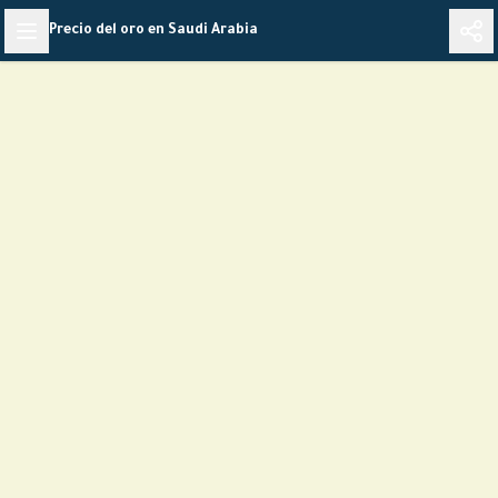
Skip
Precio del oro en Saudi Arabia
to
content