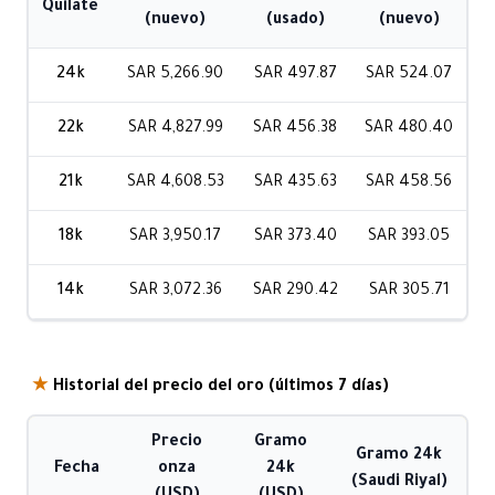
Quilate
(nuevo)
(usado)
(nuevo)
24k
SAR 5,266.90
SAR 497.87
SAR 524.07
22k
SAR 4,827.99
SAR 456.38
SAR 480.40
21k
SAR 4,608.53
SAR 435.63
SAR 458.56
18k
SAR 3,950.17
SAR 373.40
SAR 393.05
14k
SAR 3,072.36
SAR 290.42
SAR 305.71
★
Historial del precio del oro (últimos 7 días)
Precio
Gramo
Gramo 24k
Fecha
onza
24k
(Saudi Riyal)