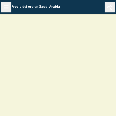
Skip
Precio del oro en Saudi Arabia
to
content