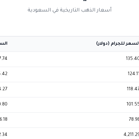
أسعار الذهب التاريخية في السعودية
لسعر للجرام (دولار)
السعر
7.74
135.4
.42
124.1
.27
118.4
0.80
101.5
6.18
78.9
2.34
4,211.2