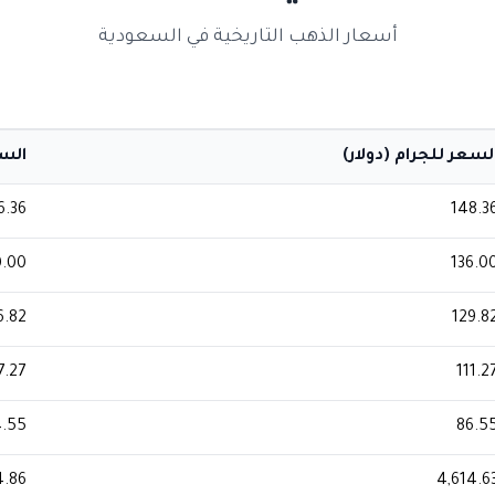
أسعار الذهب التاريخية في السعودية
لسعر للجرام (دولار)
السعر
6.36
148.3
0.00
136.0
6.82
129.8
7.27
111.2
4.55
86.5
4.86
4,614.6