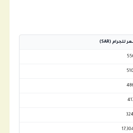
 للجرام (SAR)
55
51
48
41
32
17,30