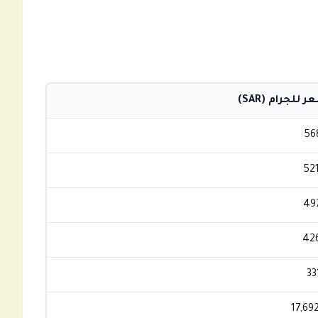
 للجرام (SAR)
56
52
49
42
33
17,69