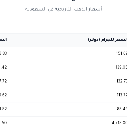
أسعار الذهب التاريخية في السعودية
لسعر للجرام (دولار)
السعر
8.83
151.6
1.42
139.0
7.72
132.7
6.62
113.7
1.82
88.4
2.50
4,718.0